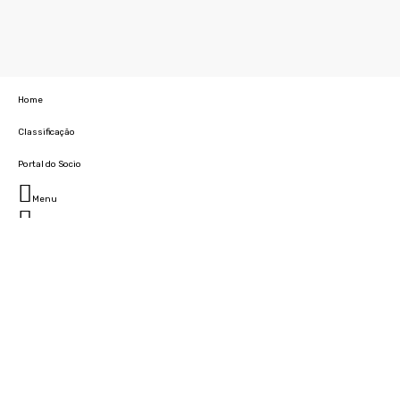
Home
Classificação
Portal do Socio
Menu
Fechar
Home
Clube
História
Marcha
Sede
Instalações