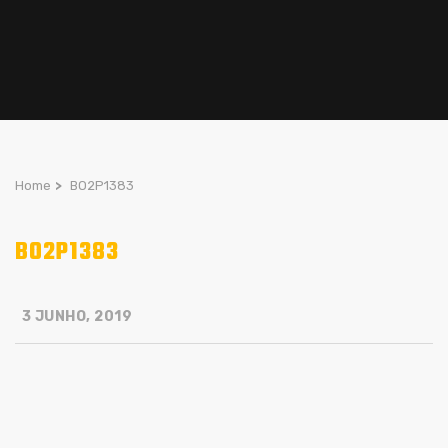
Home
>
BO2P1383
BO2P1383
3 JUNHO, 2019