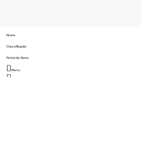
Home
Classificação
Portal do Socio
Menu
Fechar
Home
Clube
História
Marcha
Sede
Instalações