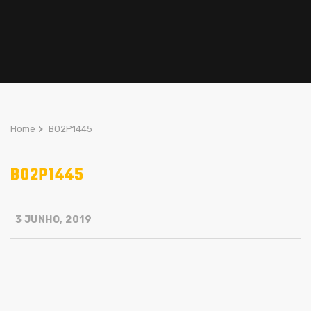
Home
>
BO2P1445
BO2P1445
3 JUNHO, 2019