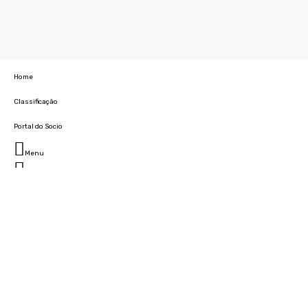
Home
Classificação
Portal do Socio
Menu
Fechar
Home
Clube
História
Marcha
Sede
Instalações