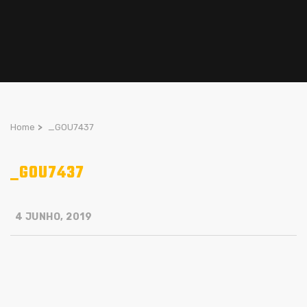
Home
>
_GOU7437
_GOU7437
4 JUNHO, 2019