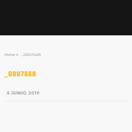
Home
>
_GOU7668
_GOU7668
4 JUNHO, 2019