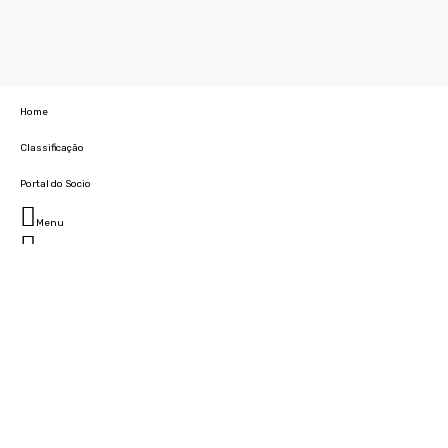
Home
Classificação
Portal do Socio
Menu
Fechar
Home
Clube
História
Marcha
Sede
Instalações