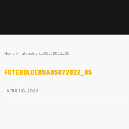
Home
>
futebolderua05072022_05
FUTEBOLDERUA05072022_05
6 JULHO, 2022