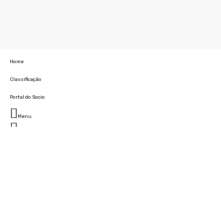
Home
Classificação
Portal do Socio
Menu
Fechar
Home
Clube
História
Marcha
Sede