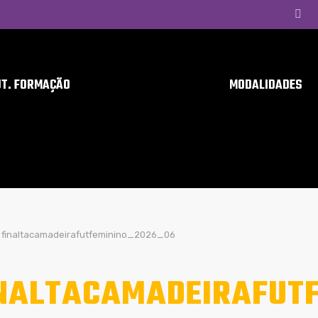
UT. FORMAÇÃO
MODALIDADES
finaltacamadeirafutfeminino_2026_06
NALTACAMADEIRAFUTF