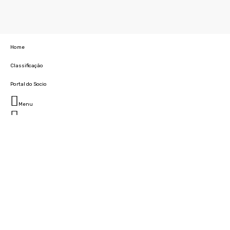
Home
Classificação
Portal do Socio
Menu
Fechar
Home
Clube
História
Marcha
Sede
Instalações