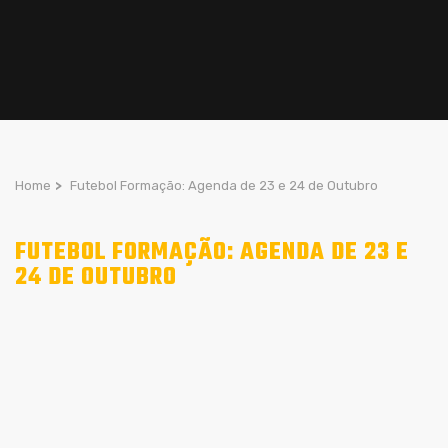
Home
>
Futebol Formação: Agenda de 23 e 24 de Outubro
FUTEBOL FORMAÇÃO: AGENDA DE 23 E
24 DE OUTUBRO