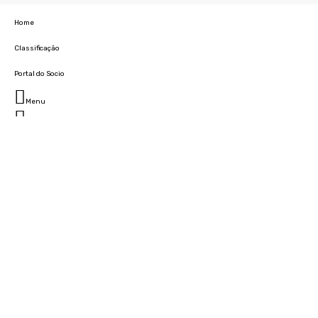
Home
Classificação
Portal do Socio
Menu
Fechar
Home
Clube
História
Marcha
Sede
Instalações
Cidade Desportiva
Estádio da Madeira