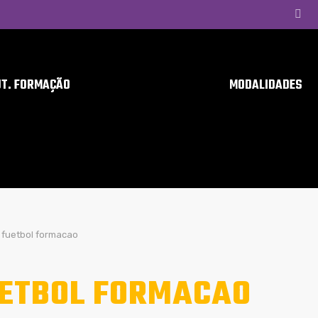
UT. FORMAÇÃO
MODALIDADES
fuetbol formacao
ETBOL FORMACAO