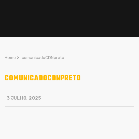
Home
>
comunicadoCDNpreto
COMUNICADOCDNPRETO
3 JULHO, 2025