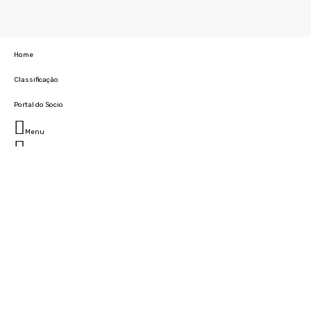
Home
Classificação
Portal do Socio
Menu
Fechar
Home
Clube
História
Marcha
Sede
Instalações
Cidade Desportiva