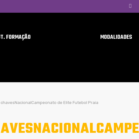
UT. FORMAÇÃO
MODALIDADES
chavesNacionalCampeonato de Elite Futebol Praia
AVESNACIONALCAMPEO