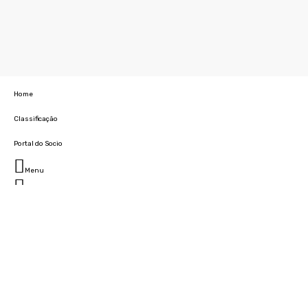
Home
Classificação
Portal do Socio
Menu
Fechar
Home
Clube
História
Marcha
Sede