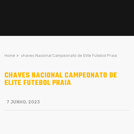
Home
>
chaves Nacional Campeonato de Elite Futebol Praia
CHAVES NACIONAL CAMPEONATO DE
ELITE FUTEBOL PRAIA
7 JUNHO, 2023