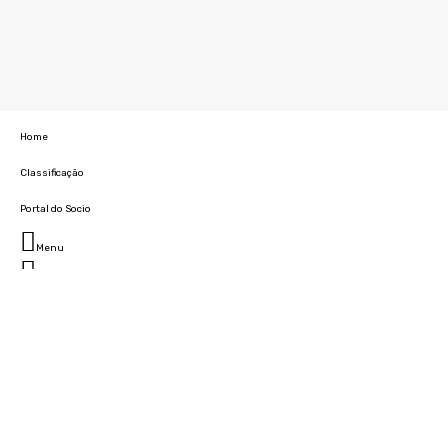
Home
Classificação
Portal do Socio
Menu
Fechar
Home
Clube
História
Marcha
Sede