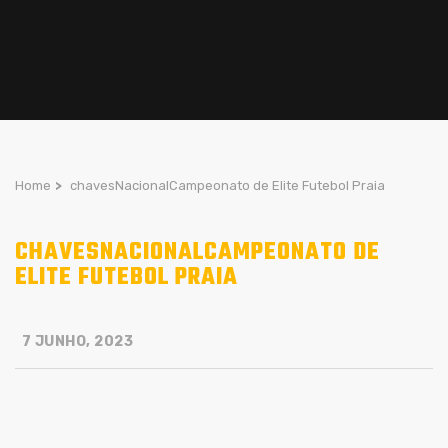
Home
>
chavesNacionalCampeonato de Elite Futebol Praia
CHAVESNACIONALCAMPEONATO DE
ELITE FUTEBOL PRAIA
7 JUNHO, 2023