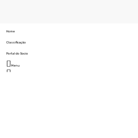
Home
Classificação
Portal do Socio
Menu
Fechar
Home
Clube
História
Marcha
Sede
Instalações