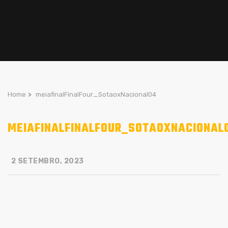
Home
>
meiafinalFinalFour_SotaoxNacional04
MEIAFINALFINALFOUR_SOTAOXNACIONAL
2 SETEMBRO, 2023