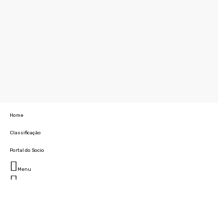
Home
Classificação
Portal do Socio
Menu
Fechar
Home
Clube