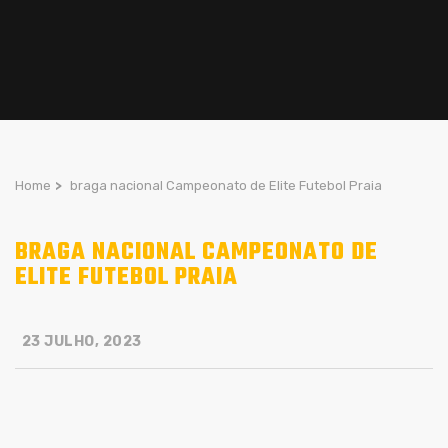
Home
>
braga nacional Campeonato de Elite Futebol Praia
BRAGA NACIONAL CAMPEONATO DE
ELITE FUTEBOL PRAIA
23 JULHO, 2023