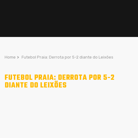
Home
>
Futebol Praia: Derrota por 5-2 diante do Leixões
FUTEBOL PRAIA: DERROTA POR 5-2
DIANTE DO LEIXÕES