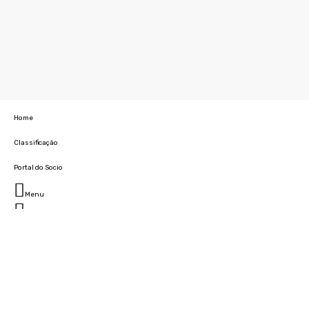
Home
Classificação
Portal do Socio
Menu
Fechar
Home
Clube
História
Marcha