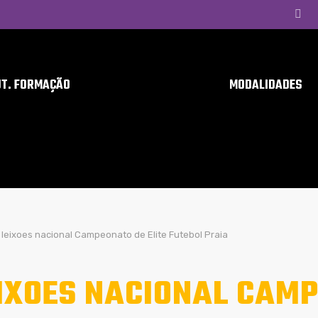
UT. FORMAÇÃO
MODALIDADES
leixoes nacional Campeonato de Elite Futebol Praia
IXOES NACIONAL CAMP