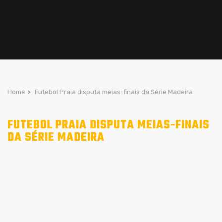
Home
>
Futebol Praia disputa meias-finais da Série Madeira
FUTEBOL PRAIA DISPUTA MEIAS-FINAIS
DA SÉRIE MADEIRA