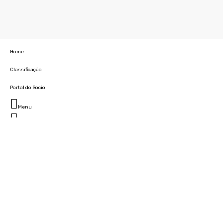
Home
Classificação
Portal do Socio
Menu
Fechar
Home
Clube
História
Marcha
Sede
Instalações