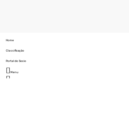
Home
Classificação
Portal do Socio
Menu
Fechar
Home
Clube
História
Marcha
Sede