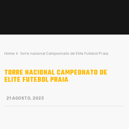
Home
>
torre nacional Campeonato de Elite Futebol Praia
TORRE NACIONAL CAMPEONATO DE
ELITE FUTEBOL PRAIA
21 AGOSTO, 2023