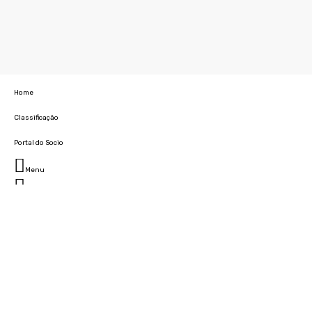
Home
Classificação
Portal do Socio
Menu
Fechar
Home
Clube
História
Marcha
Sede