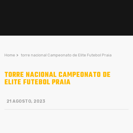
Home
>
torre nacional Campeonato de Elite Futebol Praia
TORRE NACIONAL CAMPEONATO DE
ELITE FUTEBOL PRAIA
21 AGOSTO, 2023