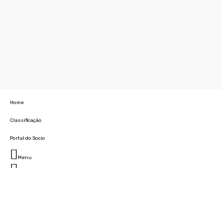
Home
Classificação
Portal do Socio
Menu
Fechar
Home
Clube
História