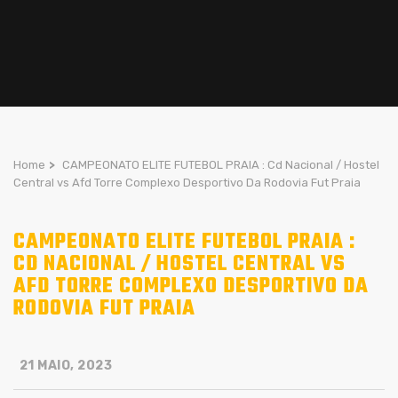
Home
>
CAMPEONATO ELITE FUTEBOL PRAIA : Cd Nacional / Hostel
Central vs Afd Torre Complexo Desportivo Da Rodovia Fut Praia
CAMPEONATO ELITE FUTEBOL PRAIA :
CD NACIONAL / HOSTEL CENTRAL VS
AFD TORRE COMPLEXO DESPORTIVO DA
RODOVIA FUT PRAIA
21 MAIO, 2023