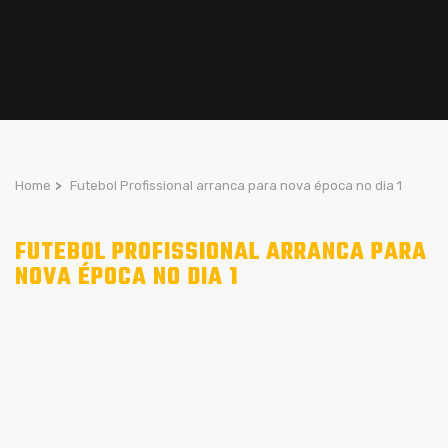
Home
>
Futebol Profissional arranca para nova época no dia 1
FUTEBOL PROFISSIONAL ARRANCA PARA
NOVA ÉPOCA NO DIA 1