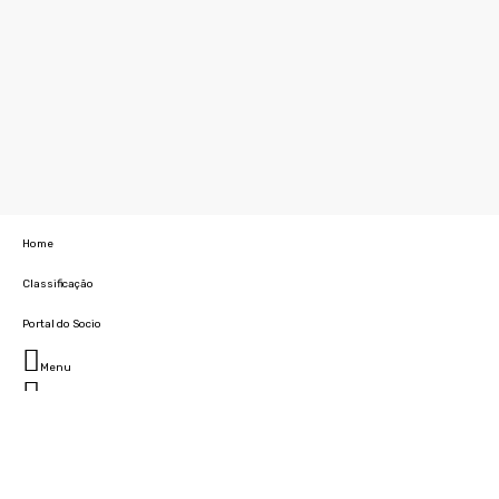
Home
Classificação
Portal do Socio
Menu
Fechar
Home
Clube