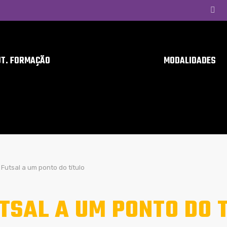
UT. FORMAÇÃO
MODALIDADES
Futsal a um ponto do título
TSAL A UM PONTO DO 