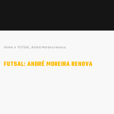
Home
>
FUTSAL: André Moreira renova
FUTSAL: ANDRÉ MOREIRA RENOVA