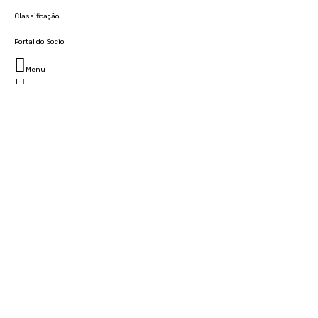
Classificação
Portal do Socio
Menu
Fechar
Home
Clube
História
Marcha
Sede
Instalações
Cidade Desportiva
Estádio da Madeira
Cristiano Ronaldo Campus Futebol
Museu