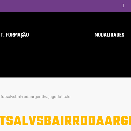
UT. FORMAÇÃO
MODALIDADES
futsalvsbairrodaargentinajogodotitulo
TSALVSBAIRRODAARG