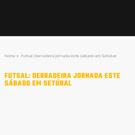
Home
>
Futsal: Derradeira jornada este sábado em Setúbal
FUTSAL: DERRADEIRA JORNADA ESTE
SÁBADO EM SETÚBAL