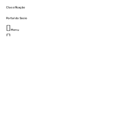
Classificação
Portal do Socio
Menu
Fechar
Home
Clube
História
Marcha
Sede
Instalações
Cidade Desportiva
Estádio da Madeira
Cristiano Ronaldo Campus Futebol
Museu