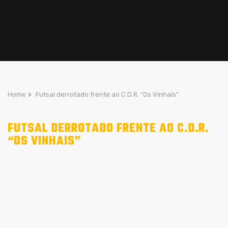
Home
>
Futsal derrotado frente ao C.D.R. “Os Vinhais”
FUTSAL DERROTADO FRENTE AO C.D.R.
“OS VINHAIS”