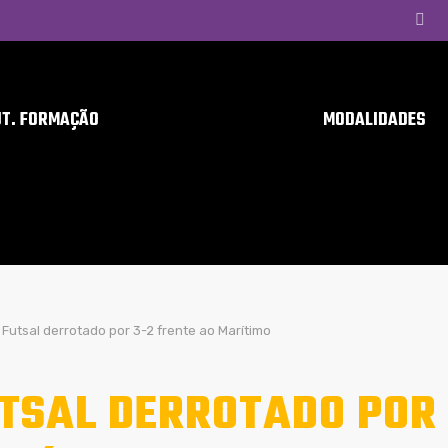
UT. FORMAÇÃO
MODALIDADES
Futsal derrotado por 3-2 frente ao Marítimo
TSAL DERROTADO POR 