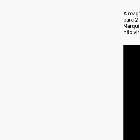
A reaç
para 2-
Marquin
não vir