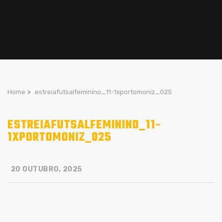
Home
>
estreiafutsalfeminino_11-1xportomoniz_025
ESTREIAFUTSALFEMININO_11-
1XPORTOMONIZ_025
20 OUTUBRO, 2025