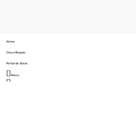
Home
Classificação
Portal do Socio
Menu
Fechar
Home
Clube
História
Marcha
Sede