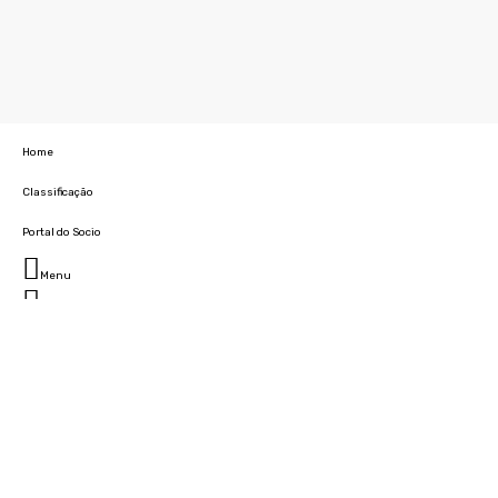
Home
Classificação
Portal do Socio
Menu
Fechar
Home
Clube
História
Marcha
Sede