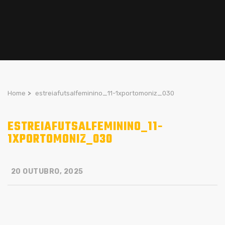
Home
>
estreiafutsalfeminino_11-1xportomoniz_030
ESTREIAFUTSALFEMININO_11-
1XPORTOMONIZ_030
20 OUTUBRO, 2025