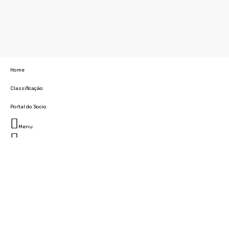
Home
Classificação
Portal do Socio
Menu
Fechar
Home
Clube
História
Marcha
Sede