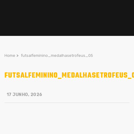
Home
>
futsalfeminino_medalhasetrofeus_05
FUTSALFEMININO_MEDALHASETROFEUS_
17 JUNHO, 2026