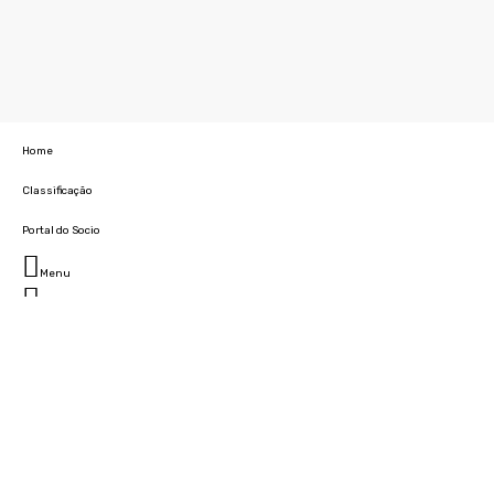
Home
Classificação
Portal do Socio
Menu
Fechar
Home
Clube
História
Marcha
Sede