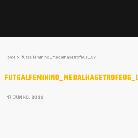
Home
>
futsalfeminino_medalhasetrofeus_09
FUTSALFEMININO_MEDALHASETROFEUS_
17 JUNHO, 2026