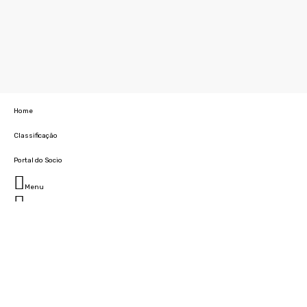
Home
Classificação
Portal do Socio
Menu
Fechar
Home
Clube
História
Marcha