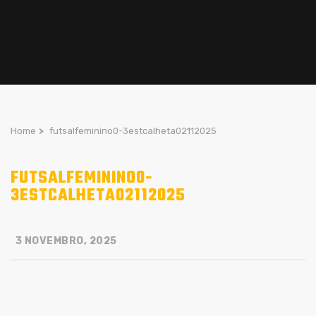
Home
>
futsalfeminino0-3estcalheta02112025
FUTSALFEMININO0-
3ESTCALHETA02112025
3 NOVEMBRO, 2025