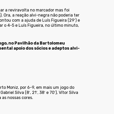
ar a reviravolta no marcador mas foi
 Ora, a reação alvi-negra não poderia ter
contou com a ajuda de Luís Figueira (29′) e
ar o 4-5 e Luís Figueira, no último minuto,
ngo, no Pavilhão da Bartolomeu
ntal apoio dos sócios e adeptos alvi-
rto Moniz, por 6-9, em mais um jogo do
riel Silva (8′, 21′, 38′ e 70′), Vítor Silva
a as nossas cores.