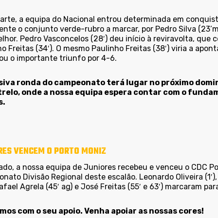
parte, a equipa do Nacional entrou determinada em conquist
te o conjunto verde-rubro a marcar, por Pedro Silva (23’m).
lhor. Pedro Vasconcelos (28′) deu início à reviravolta, que 
o Freitas (34′). O mesmo Paulinho Freitas (38′) viria a apont
ou o importante triunfo por 4-6.
siva ronda do campeonato terá lugar no próximo domi
relo, onde a nossa equipa espera contar com o fundame
s.
RES VENCEM O PORTO MONIZ
ado, a nossa equipa de Juniores recebeu e venceu o CDC Po
ato Divisão Regional deste escalão. Leonardo Oliveira (1′), Gab
Rafael Agrela (45′ ag) e José Freitas (55′ e 63′) marcaram par
os com o seu apoio. Venha apoiar as nossas cores!