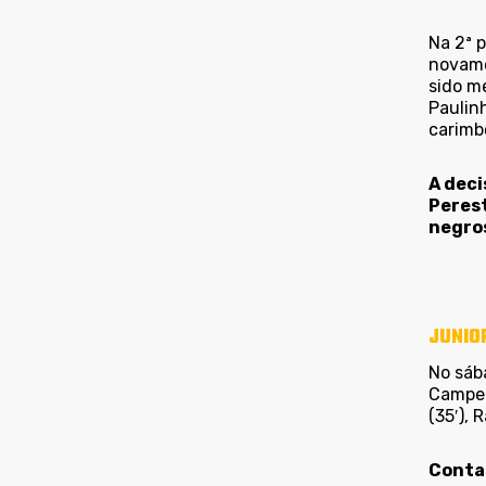
Na 2ª 
novamen
sido me
Paulinh
carimb
A deci
Perest
negro
JUNIO
No sáb
Campeon
(35′), 
Contam