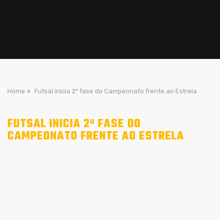
Home
>
Futsal inicia 2ª fase do Campeonato frente ao Estrela
FUTSAL INICIA 2ª FASE DO
CAMPEONATO FRENTE AO ESTRELA