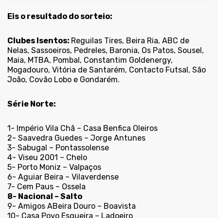
Eis o resultado do sorteio:
Clubes Isentos:
Reguilas Tires, Beira Ria, ABC de
Nelas, Sassoeiros, Pedreles, Baronia, Os Patos, Sousel,
Maia, MTBA, Pombal, Constantim Goldenergy,
Mogadouro, Vitória de Santarém, Contacto Futsal, São
João, Covão Lobo e Gondarém.
Série Norte:
1- Império Vila Chã – Casa Benfica Oleiros
2- Saavedra Guedes – Jorge Antunes
3- Sabugal – Pontassolense
4- Viseu 2001 – Chelo
5- Porto Moniz – Valpaços
6- Aguiar Beira – Vilaverdense
7- Cem Paus – Ossela
8- Nacional – Salto
9- Amigos ABeira Douro – Boavista
10- Casa Povo Esgueira – Ladoeiro