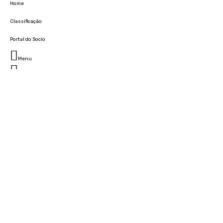
Home
Classificação
Portal do Socio
Menu
Fechar
Home
Clube
História
Marcha
Sede
Instalações
Cidade Desportiva
Estádio da Madeira
Cristiano Ronaldo Campus Futebol