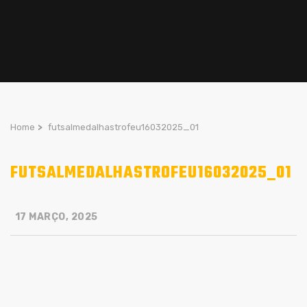
Home
>
futsalmedalhastrofeu16032025_01
FUTSALMEDALHASTROFEU16032025_01
17 MARÇO, 2025