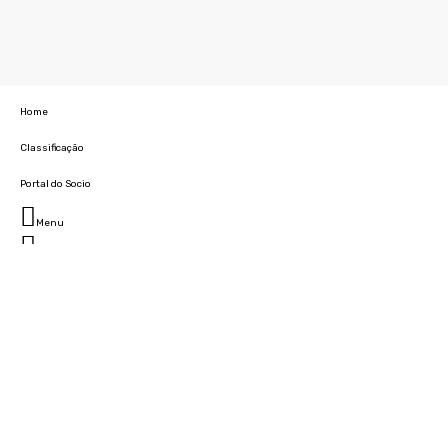
Home
Classificação
Portal do Socio
Menu
Fechar
Home
Clube
História
Marcha
Sede
Instalações