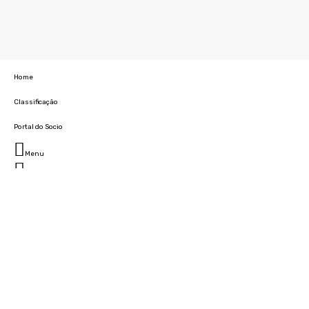
Home
Classificação
Portal do Socio
Menu
Fechar
Home
Clube
História
Marcha
Sede
Instalações