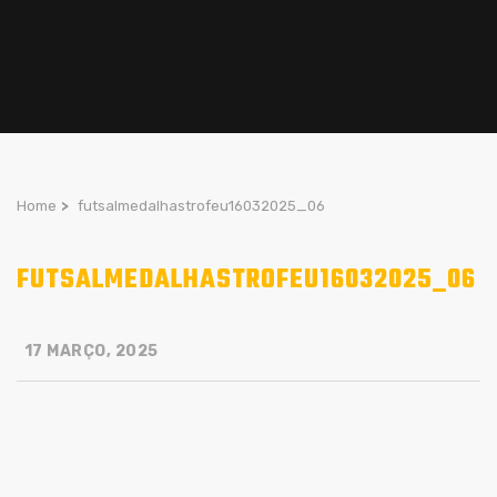
Home
>
futsalmedalhastrofeu16032025_06
FUTSALMEDALHASTROFEU16032025_06
17 MARÇO, 2025