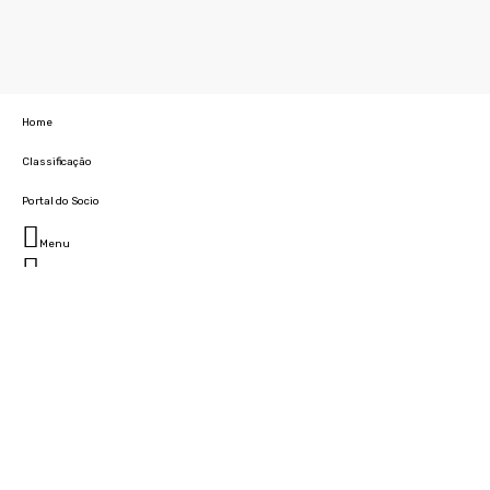
Home
Classificação
Portal do Socio
Menu
Fechar
Home
Clube
História
Marcha
Sede
Instalações