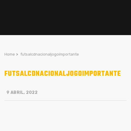
Home
>
futsalcdnacionaljogoimportante
FUTSALCDNACIONALJOGOIMPORTANTE
9 ABRIL, 2022