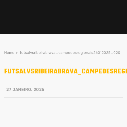
Home
>
futsalvsribeirabrava_campeoesregionais26012025_020
FUTSALVSRIBEIRABRAVA_CAMPEOESREGI
27 JANEIRO, 2025