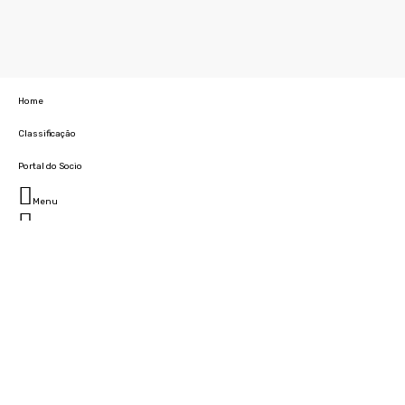
Home
Classificação
Portal do Socio
Menu
Fechar
Home
Clube
História
Marcha
Sede
Instalações