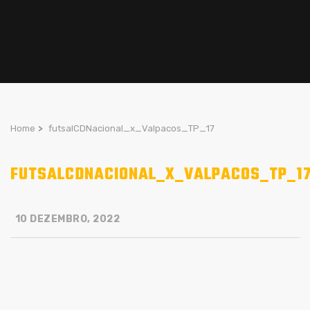
Home
>
futsalCDNacional_x_Valpacos_TP_17
FUTSALCDNACIONAL_X_VALPACOS_TP_1
10 DEZEMBRO, 2022