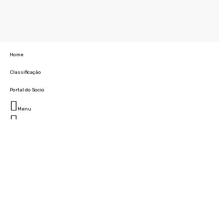
Home
Classificação
Portal do Socio
Menu
Fechar
Home
Clube
História
Marcha
Sede
Instalações