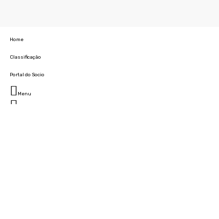
Home
Classificação
Portal do Socio
Menu
Fechar
Home
Clube
História
Marcha
Sede
Instalações
Cidade Desportiva