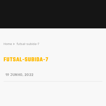
Home
>
futsal-subida-7
FUTSAL-SUBIDA-7
19 JUNHO, 2022