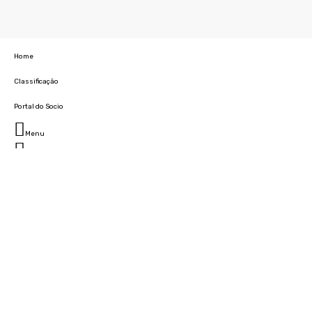
Home
Classificação
Portal do Socio
Menu
Fechar
Home
Clube
História
Marcha
Sede
Instalações
Cidade Desportiva