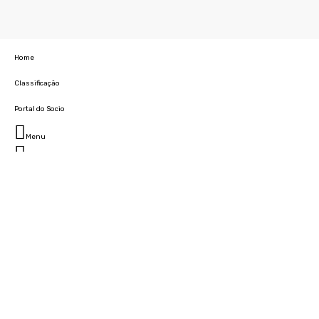
Home
Classificação
Portal do Socio
Menu
Fechar
Home
Clube
História
Marcha
Sede
Instalações
Cidade Desportiva