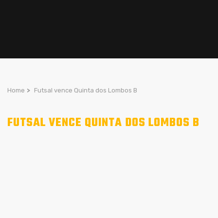
Home
>
Futsal vence Quinta dos Lombos B
FUTSAL VENCE QUINTA DOS LOMBOS B