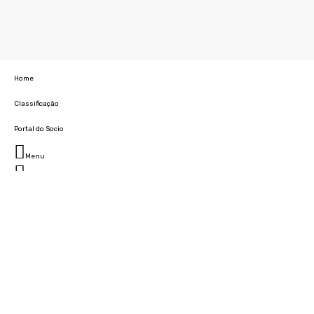
Home
Classificação
Portal do Socio
Menu
Fechar
Home
Clube
História
Marcha
Sede
Instalações