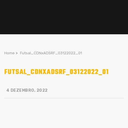
Home
>
Futsal_CDNxADSRF_03122022_01
FUTSAL_CDNXADSRF_03122022_01
4 DEZEMBRO, 2022