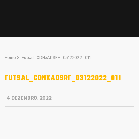
Home
>
Futsal_CDNxADSRF_03122022_011
FUTSAL_CDNXADSRF_03122022_011
4 DEZEMBRO, 2022