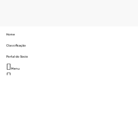
Home
Classificação
Portal do Socio
Menu
Fechar
Home
Clube
História
Marcha
Sede
Instalações