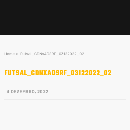
Home
>
Futsal_CDNxADSRF_03122022_02
FUTSAL_CDNXADSRF_03122022_02
4 DEZEMBRO, 2022