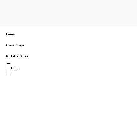
Home
Classificação
Portal do Socio
Menu
Fechar
Home
Clube
História
Marcha
Sede
Instalações