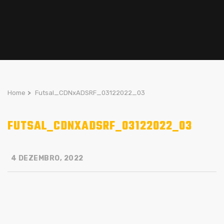
Home
>
Futsal_CDNxADSRF_03122022_03
FUTSAL_CDNXADSRF_03122022_03
4 DEZEMBRO, 2022