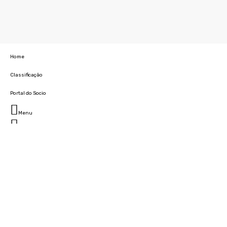
Home
Classificação
Portal do Socio
Menu
Fechar
Home
Clube
História
Marcha
Sede
Instalações