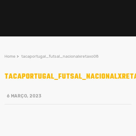
Home
>
tacaportugal_futsal_nacionalxretaxo08
TACAPORTUGAL_FUTSAL_NACIONALXRET
6 MARÇO, 2023